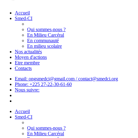
Accueil
Smed-CI
Qui sommes-nous ?
En Milieu Carcéral
En communauté
En milieu scolaire
Nos actualités
Moyen d'actions
Etre membre
Contacts
Email: ongsmedci@gmail.com / contact@smedci.org
Phone: +225 27-22-30-61-60
Nous suivre:
Accueil
Smed-CI
Qui sommes-nous ?
En Milieu Carcéral