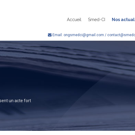
Accueil
Smed-CI
Nos actual
Email: ongsmedci@gmail.com / contact@smedci
ent un acte fort