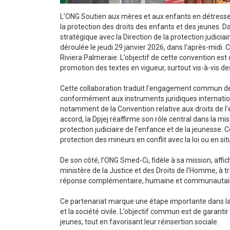
L’ONG Soutien aux mères et aux enfants en détresse 
la protection des droits des enfants et des jeunes. Da
stratégique avec la Direction de la protection judiciai
déroulée le jeudi 29 janvier 2026, dans l’après-midi. C
Riviera Palmeraie. L’objectif de cette convention es
promotion des textes en vigueur, surtout vis-à-vis des
Cette collaboration traduit l’engagement commun des 
conformément aux instruments juridiques internationau
notamment de la Convention relative aux droits de l’e
accord, la Dpjej réaffirme son rôle central dans la 
protection judiciaire de l’enfance et de la jeunesse. Ce
protection des mineurs en conflit avec la loi ou en sit
De son côté, l’ONG Smed-Ci, fidèle à sa mission, affi
ministère de la Justice et des Droits de l’Homme, à tr
réponse complémentaire, humaine et communautaire a
Ce partenariat marque une étape importante dans la c
et la société civile. L’objectif commun est de garantir 
jeunes, tout en favorisant leur réinsertion sociale.