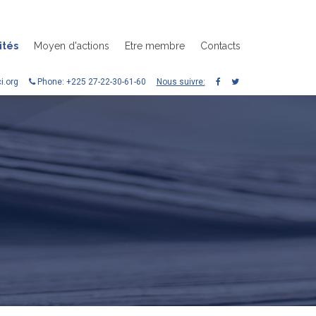
ités
Moyen d'actions
Etre membre
Contacts
.org
Phone: +225 27-22-30-61-60
Nous suivre: